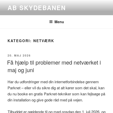
Videre
AB SKYDEBANEN
til
indhold
Menu
KATEGORI:
NETVÆRK
UDGIVET
20. MAJ 2026
DEN
Få hjælp til problemer med netværket i
maj og juni
Har du udfordringer med din internetforbindelse gennem
Parknet – eller vil du sikre dig at alt kører som det skal, kan
du nu booke en gratis Parknet-tekniker som kan fejlsøge på
din installation og give gode råd med på vejen.
Tilbuddet er gældende til og med onsdag den 1. juli 2026, og