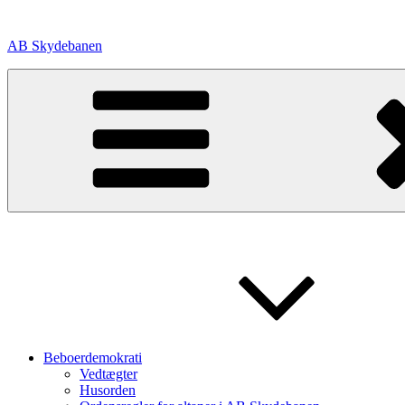
Videre
til
AB Skydebanen
indhold
Beboerdemokrati
Vedtægter
Husorden