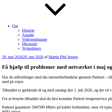
Om
Historie
Ansatte
Velkomstmappe
Økonomi
Nyhedsbrev
Udgivet
20. maj 2026
20. maj 2026
af
Martin Pihl Jensen
den
Få hjælp til problemer med netværket i maj og
Har du udfordringer med din internetforbindelse gennem Parknet – eller
med på vejen.
Tilbuddet er gældende til og med onsdag den 1. juli 2026, og det vil v
For at benytte tilbuddet skal du blot kontakte Parkets brugerservice på
Parknet garanterer 500/500 Mbit/s på kablet forbindelse, men vil typi
WiFi-signal.