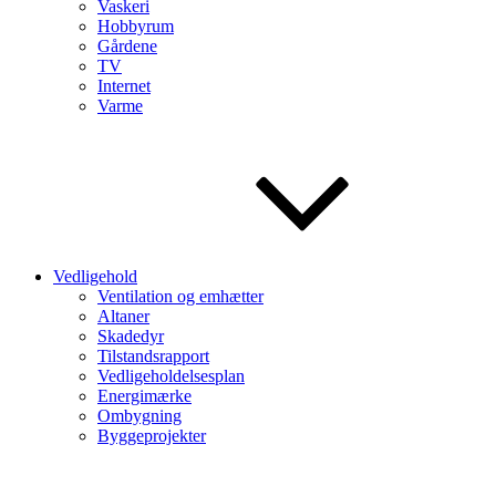
Vaskeri
Hobbyrum
Gårdene
TV
Internet
Varme
Vedligehold
Ventilation og emhætter
Altaner
Skadedyr
Tilstandsrapport
Vedligeholdelsesplan
Energimærke
Ombygning
Byggeprojekter