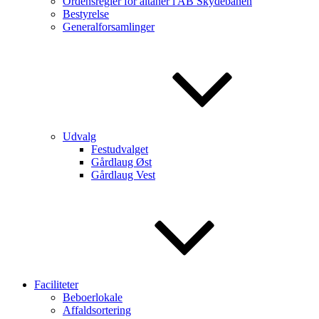
Ordensregler for altaner i AB Skydebanen
Bestyrelse
Generalforsamlinger
Udvalg
Festudvalget
Gårdlaug Øst
Gårdlaug Vest
Faciliteter
Beboerlokale
Affaldsortering