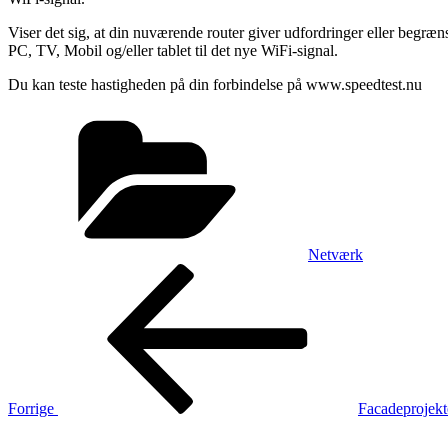
Viser det sig, at din nuværende router giver udfordringer eller begræ
PC, TV, Mobil og/eller tablet til det nye WiFi-signal.
Du kan teste hastigheden på din forbindelse på www.speedtest.nu
Kategorier
Netværk
Indlægsnavigation
Forrige
indlæg
Forrige
Facadeprojekte
Næste
indlæg