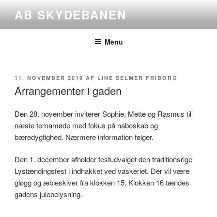
Videre
AB SKYDEBANEN
til
indhold
Menu
UDGIVET
11. NOVEMBER 2019
AF
LINE SELMER FRIBORG
DEN
Arrangementer i gaden
Den 28. november inviterer Sophie, Mette og Rasmus til
næste temamøde med fokus på naboskab og
bæredygtighed. Nærmere information følger.
Den 1. december afholder festudvalget den traditionsrige
Lystændingsfest i indhakket ved vaskeriet. Der vil være
gløgg og æbleskiver fra klokken 15. Klokken 16 tændes
gadens julebelysning.