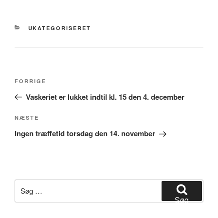
KATEGORIER
UKATEGORISERET
Indlægsnavigation
Forrige
FORRIGE
indlæg
Vaskeriet er lukket indtil kl. 15 den 4. december
Næste
NÆSTE
indlæg
Ingen træffetid torsdag den 14. november
Søg
efter:
Søg