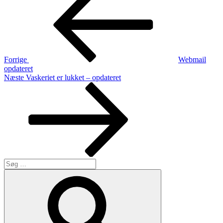
indlæg
Forrige
Webmail
opdateret
Næste
Næste
Vaskeriet er lukket – opdateret
indlæg
Søg
efter:
Søg