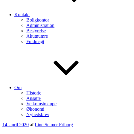
Kontakt
Boligkontor
Administration
Bestyrelse
Akutnumre
Fuldmagt
Om
Historie
Ansatte
Velkomstmappe
Økonomi
Nyhedsbrev
Udgivet
14. april 2020
af
Line Selmer Friborg
den