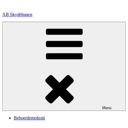
Videre
til
AB Skydebanen
indhold
Menu
Beboerdemokrati