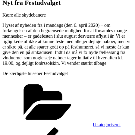
Nyt fra Festudvalget
Kære alle skydebanere
I lyset af nyheden fra i mandags (den 6. april 2020) – om
forlængelsen af den begrænsede mulighed for at forsamles mange
mennesker – er gadefesten i slut august desværre aflyst i år. Vi er
rigtig kede af ikke at kunne feste med alle jer dejlige naboer, men vi
er sikre på, at alle sparer godt op på festhumøret, så vi næste år kan
give den en på sinkadusen. Indtil da må vi fx nyde fællessang fra
vinduerne, som nogle seje naboer tager initiativ til hver aften kl.
19.00, og dejligt forårssolskin. Vi vender stærkt tilbage.
De kærligste hilsener Festudvalget
Kategorier
Ukategoriseret
Indlægsnavigation
Forrige