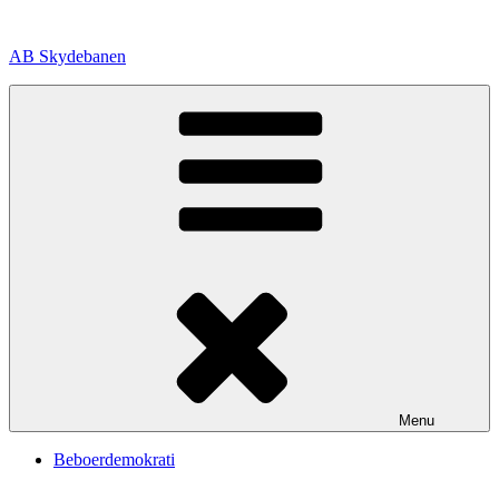
Videre
til
AB Skydebanen
indhold
Menu
Beboerdemokrati