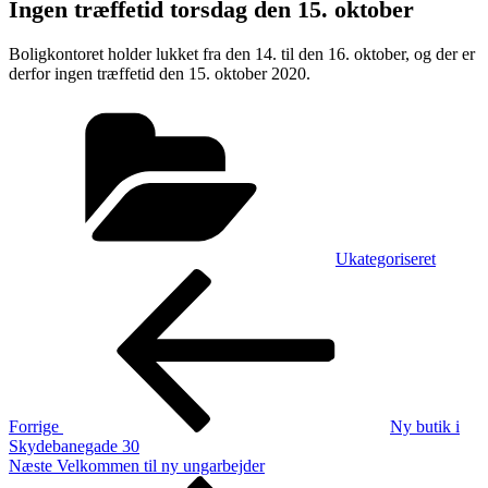
Ingen træffetid torsdag den 15. oktober
Boligkontoret holder lukket fra den 14. til den 16. oktober, og der er
derfor ingen træffetid den 15. oktober 2020.
Kategorier
Ukategoriseret
Indlægsnavigation
Forrige
indlæg
Forrige
Ny butik i
Skydebanegade 30
Næste
Næste
Velkommen til ny ungarbejder
indlæg