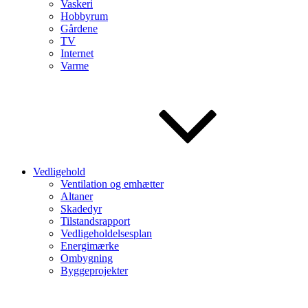
Vaskeri
Hobbyrum
Gårdene
TV
Internet
Varme
Vedligehold
Ventilation og emhætter
Altaner
Skadedyr
Tilstandsrapport
Vedligeholdelsesplan
Energimærke
Ombygning
Byggeprojekter