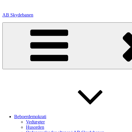
Videre
til
AB Skydebanen
indhold
Beboerdemokrati
Vedtægter
Husorden