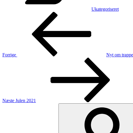
Ukategoriseret
Indlægsnavigation
Forrige
indlæg
Forrige
Nyt om trapp
Næste
indlæg
Næste
Julen 2021
Søg
efter: