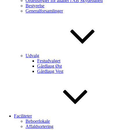
Ordensregler for altaner i AB Skydebanen
Bestyrelse
Generalforsamlinger
Udvalg
Festudvalget
Gårdlaug Øst
Gårdlaug Vest
Faciliteter
Beboerlokale
Affaldsortering