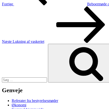
Forrige
Beboermøde o
Næste
indlæg
Næste
Lukning af vaskeriet
Søg
efter:
Genveje
Referater fra bestyrelsesmøder
Økonomi