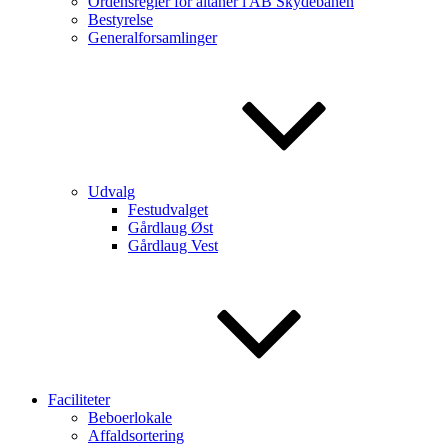
Ordensregler for altaner i AB Skydebanen
Bestyrelse
Generalforsamlinger
Udvalg
Festudvalget
Gårdlaug Øst
Gårdlaug Vest
Faciliteter
Beboerlokale
Affaldsortering