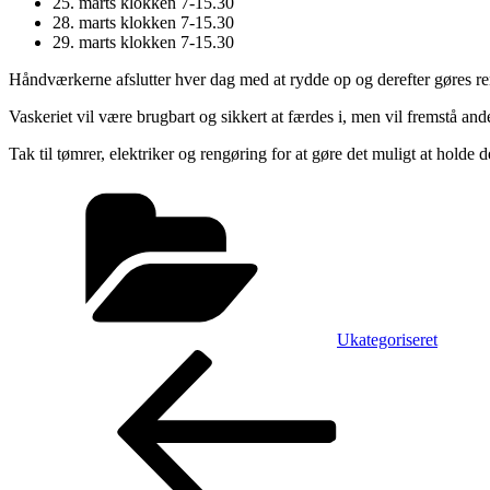
25. marts klokken 7-15.30
28. marts klokken 7-15.30
29. marts klokken 7-15.30
Håndværkerne afslutter hver dag med at rydde op og derefter gøres rent
Vaskeriet vil være brugbart og sikkert at færdes i, men vil fremstå an
Tak til tømrer, elektriker og rengøring for at gøre det muligt at holde d
Kategorier
Ukategoriseret
Indlægsnavigation
Forrige
indlæg