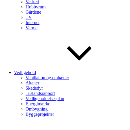
Vaskeri
Hobbyrum
Gårdene
TV
Internet
Varme
Vedligehold
Ventilation og emhætter
Altaner
Skadedyr
Tilstandsrapport
Vedligeholdelsesplan
Energimærke
Ombygning
Byggeprojekter