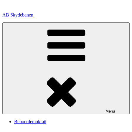
Videre
til
AB Skydebanen
indhold
Menu
Beboerdemokrati