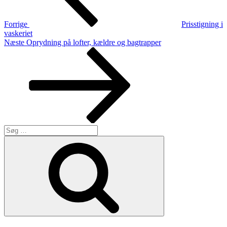
Forrige
Prisstigning i
vaskeriet
Næste
Næste
Oprydning på lofter, kældre og bagtrapper
indlæg
Søg
efter:
Søg