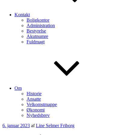
Kontakt
Boligkontor
Administration
Bestyrelse
Akutnumre
Fuldmagt
Om
Historie
Ansatte
Velkomstmappe
Økonomi
Nyhedsbrev
Udgivet
6. januar 2023
af
Line Selmer Friborg
den