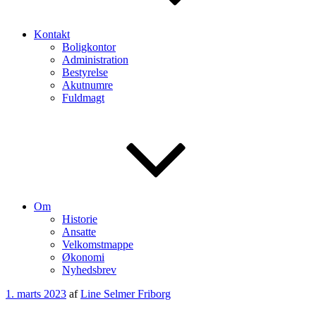
Kontakt
Boligkontor
Administration
Bestyrelse
Akutnumre
Fuldmagt
Om
Historie
Ansatte
Velkomstmappe
Økonomi
Nyhedsbrev
Udgivet
1. marts 2023
af
Line Selmer Friborg
den