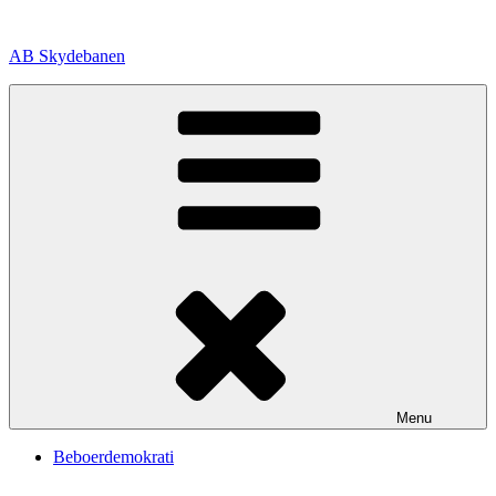
Videre
til
AB Skydebanen
indhold
Menu
Beboerdemokrati