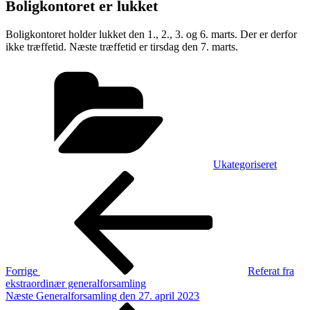
Boligkontoret er lukket
Boligkontoret holder lukket den 1., 2., 3. og 6. marts. Der er derfor
ikke træffetid. Næste træffetid er tirsdag den 7. marts.
Kategorier
Ukategoriseret
Indlægsnavigation
Forrige
indlæg
Forrige
Referat fra
ekstraordinær generalforsamling
Næste
Næste
Generalforsamling den 27. april 2023
indlæg