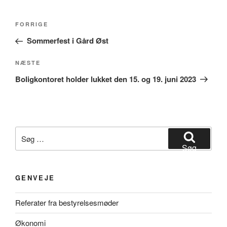
Indlægsnavigation
Forrige
FORRIGE
indlæg
Sommerfest i Gård Øst
Næste
NÆSTE
indlæg
Boligkontoret holder lukket den 15. og 19. juni 2023
Søg
efter:
Søg
GENVEJE
Referater fra bestyrelsesmøder
Økonomi