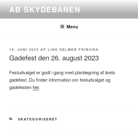
Videre
AB SKYDEBANEN
til
indhold
Menu
UDGIVET
14. JUNI 2023
AF
LINE SELMER FRIBORG
DEN
Gadefest den 26. august 2023
Festudvalget er godt i gang med planlægning af årets
gadefest. Du finder information om festudvalget og
gadefesten
her
.
KATEGORIER
UKATEGORISERET