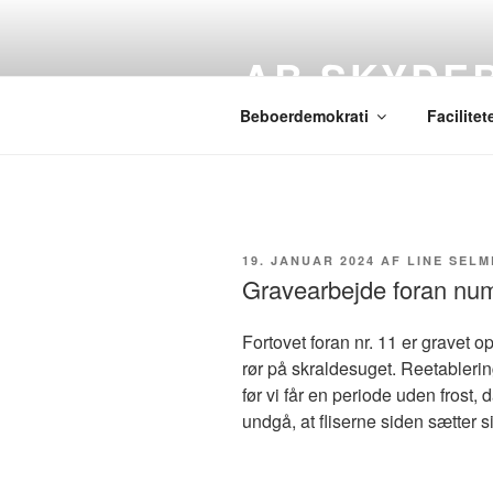
Videre
til
AB SKYDE
indhold
Beboerdemokrati
Facilitet
UDGIVET
19. JANUAR 2024
AF
LINE SEL
DEN
Gravearbejde foran nu
Fortovet foran nr. 11 er gravet op
rør på skraldesuget. Reetablerin
før vi får en periode uden frost, d
undgå, at fliserne siden sætter s