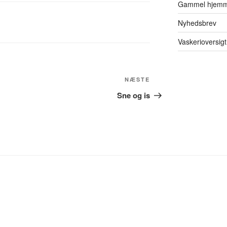
Gammel hjemm
Nyhedsbrev
Vaskerioversigt
Næste
NÆSTE
indlæg
Sne og is