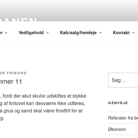
BANEN
er
Vedligehold
Køb/salg/fremleje
Kontakt
MER FRIBORG
Søg
mmer 11
efter:
, fordi der akut skulle udskiftes et stykke
g af fortovet kan desværre ikke udføres,
GENVEJE
a grus og sand skal være frostfrit for at
ig.
Referater fra 
Økonomi