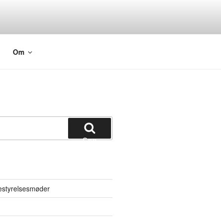
Om
Søg
bestyrelsesmøder