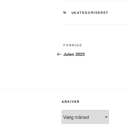
KATEGORIER
UKATEGORISERET
Indlægsnavigation
Forrige
FORRIGE
indlæg
Julen 2023
ARKIVER
Arkiver