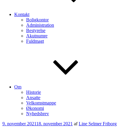
Kontakt
Boligkontor
Administration
Bestyrelse
Akutnumre
Fuldmagt
Om
Historie
Ansatte
Velkomstmappe
Økonomi
Nyhedsbrev
Udgivet
9. november 2021
18. november 2021
af
Line Selmer Friborg
den