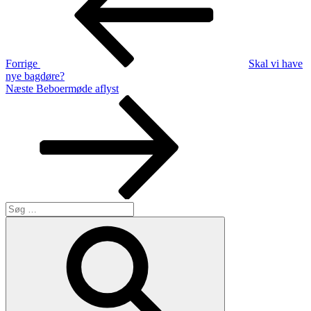
Forrige
Skal vi have
nye bagdøre?
Næste
Næste
Beboermøde aflyst
indlæg
Søg
efter:
Søg