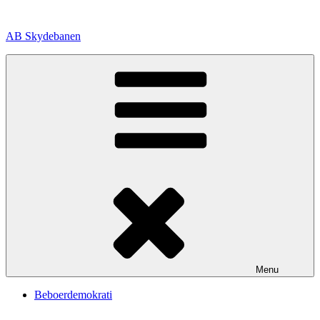
Videre
til
AB Skydebanen
indhold
Menu
Beboerdemokrati