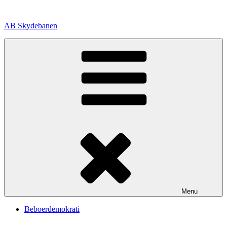
Videre
til
AB Skydebanen
indhold
Menu
Beboerdemokrati