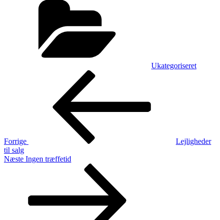
Ukategoriseret
Indlægsnavigation
Forrige
indlæg
Forrige
Lejligheder
til salg
Næste
Næste
Ingen træffetid
indlæg