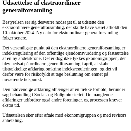
Udsættelse af ekstraordinær
generalforsamling
Bestyrelsen ser sig desværre nødsaget til at udsætte den
ekstraordinære generalforsamling, der skulle have været afholdt den
10. oktober 2024. Ny dato for ekstraordinær generalforsamling
følger senere.
Det væsentligste punkt på den ekstraordinære generalforsamling er
indeksregulering af den offentlige ejendomsvurdering og fastsættelse
af en ny andelskrone. Det er dog ikke lykkes økonomigruppen, der
blev nedsat på ordinære generalforsamling i april, at skabe
tilstrækkelige afklaring omkring indeksreguleringen, og det vil
derfor være for risikofyldt at tage beslutning om emnet på
nuværende tidspunkt.
Den nødvendige afklaring afhænger af en række forhold, herunder
sagsbehandling i Social- og Boligministeriet. De manglende
afklaringer udfordrer også andre foreninger, og processen kræver
ekstra tid.
Udsættelsen sker efter aftale med økonomigruppen og med revisors
anbefaling.
Kategorier