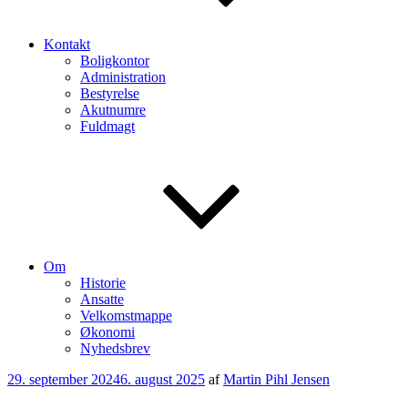
Kontakt
Boligkontor
Administration
Bestyrelse
Akutnumre
Fuldmagt
Om
Historie
Ansatte
Velkomstmappe
Økonomi
Nyhedsbrev
Udgivet
29. september 2024
6. august 2025
af
Martin Pihl Jensen
den