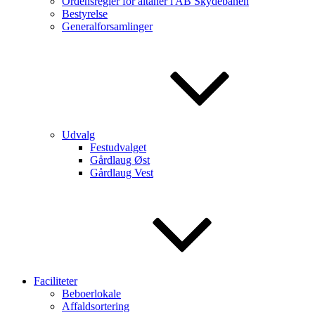
Ordensregler for altaner i AB Skydebanen
Bestyrelse
Generalforsamlinger
Udvalg
Festudvalget
Gårdlaug Øst
Gårdlaug Vest
Faciliteter
Beboerlokale
Affaldsortering