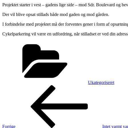
Projektet starter i vest – gadens lige side – mod Sdr. Boulevard og be
Der vil blive opsat stillads både mod gaden og mod gården.
I forbindelse med projektet må der forventes gener i form af opsætnin
Cykelparkering vil være en udfordring, når stilladset er ved din adresse
Kategorier
Ukategoriseret
Indlægsnavigation
Forrige
indlæg
Forrige
Intet varmt v