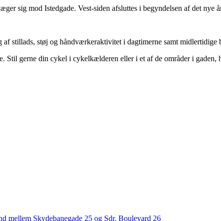
væger sig mod Istedgade. Vest-siden afsluttes i begyndelsen af det nye 
g af stillads, støj og håndværkeraktivitet i dagtimerne samt midlertidig
. Stil gerne din cykel i cykelkælderen eller i et af de områder i gaden, h
and mellem Skydebanegade 25 og Sdr. Boulevard 26