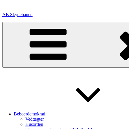
Videre
til
AB Skydebanen
indhold
Beboerdemokrati
Vedtægter
Husorden