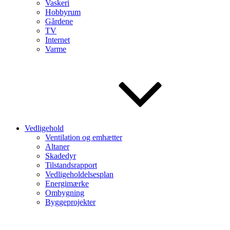
Vaskeri
Hobbyrum
Gårdene
TV
Internet
Varme
Vedligehold
Ventilation og emhætter
Altaner
Skadedyr
Tilstandsrapport
Vedligeholdelsesplan
Energimærke
Ombygning
Byggeprojekter